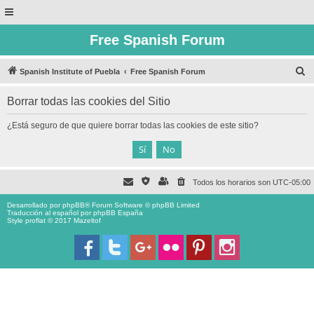
Free Spanish Forum
B
Spanish Institute of Puebla
Free Spanish Forum
u
Borrar todas las cookies del Sitio
s
c
¿Está seguro de que quiere borrar todas las cookies de este sitio?
a
r
Todos los horarios son
UTC-05:00
Desarrollado por
phpBB
® Forum Software © phpBB Limited
Traducción al español por
phpBB España
Style proflat © 2017
Mazeltof