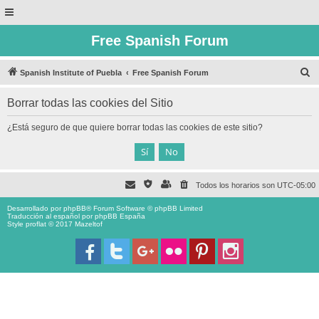
Free Spanish Forum
B
Spanish Institute of Puebla
Free Spanish Forum
u
Borrar todas las cookies del Sitio
s
c
¿Está seguro de que quiere borrar todas las cookies de este sitio?
a
r
Todos los horarios son
UTC-05:00
Desarrollado por
phpBB
® Forum Software © phpBB Limited
Traducción al español por
phpBB España
Style proflat © 2017
Mazeltof