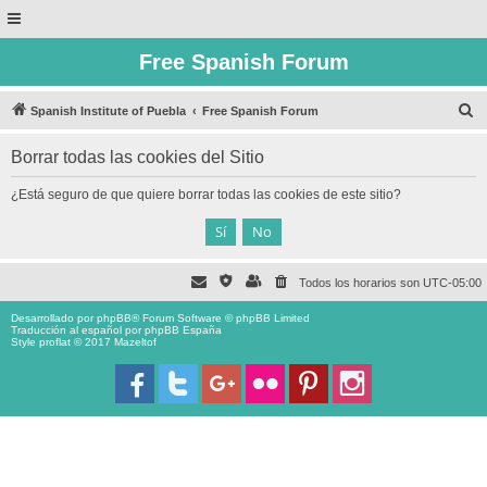
Free Spanish Forum
B
Spanish Institute of Puebla
Free Spanish Forum
u
Borrar todas las cookies del Sitio
s
c
¿Está seguro de que quiere borrar todas las cookies de este sitio?
a
r
Todos los horarios son
UTC-05:00
Desarrollado por
phpBB
® Forum Software © phpBB Limited
Traducción al español por
phpBB España
Style proflat © 2017
Mazeltof