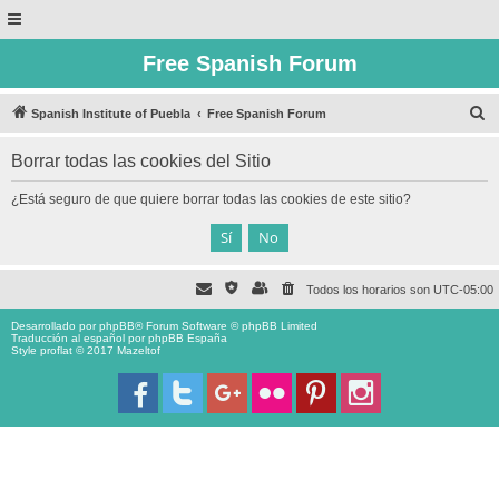
Free Spanish Forum
B
Spanish Institute of Puebla
Free Spanish Forum
u
Borrar todas las cookies del Sitio
s
c
¿Está seguro de que quiere borrar todas las cookies de este sitio?
a
r
Todos los horarios son
UTC-05:00
Desarrollado por
phpBB
® Forum Software © phpBB Limited
Traducción al español por
phpBB España
Style proflat © 2017
Mazeltof