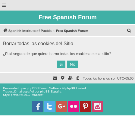
Free Spanish Forum
B
Spanish Institute of Puebla
Free Spanish Forum
u
Borrar todas las cookies del Sitio
s
c
¿Está seguro de que quiere borrar todas las cookies de este sitio?
a
r
Todos los horarios son
UTC-05:00
Desarrollado por
phpBB
® Forum Software © phpBB Limited
Traducción al español por
phpBB España
Style proflat © 2017
Mazeltof