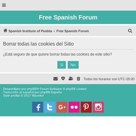
Free Spanish Forum
B
Spanish Institute of Puebla
Free Spanish Forum
u
Borrar todas las cookies del Sitio
s
c
¿Está seguro de que quiere borrar todas las cookies de este sitio?
a
r
Todos los horarios son
UTC-05:00
Desarrollado por
phpBB
® Forum Software © phpBB Limited
Traducción al español por
phpBB España
Style proflat © 2017
Mazeltof