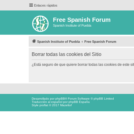
Enlaces rápidos
Free Spanish Forum
Spanish Institute of Puebla
Spanish Institute of Puebla
Free Spanish Forum
Borrar todas las cookies del Sitio
¿Está seguro de que quiere borrar todas las cookies de este si
Desarrollado por
phpBB
® Forum Software © phpBB Limited
Traducción al español por
phpBB España
Style proflat © 2017
Mazeltof