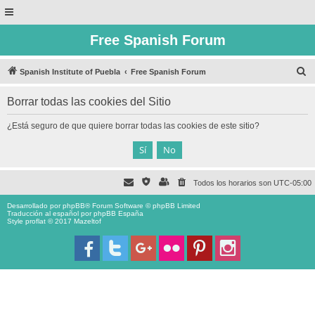
Free Spanish Forum
B
Spanish Institute of Puebla
Free Spanish Forum
u
Borrar todas las cookies del Sitio
s
c
¿Está seguro de que quiere borrar todas las cookies de este sitio?
a
r
Todos los horarios son
UTC-05:00
Desarrollado por
phpBB
® Forum Software © phpBB Limited
Traducción al español por
phpBB España
Style proflat © 2017
Mazeltof