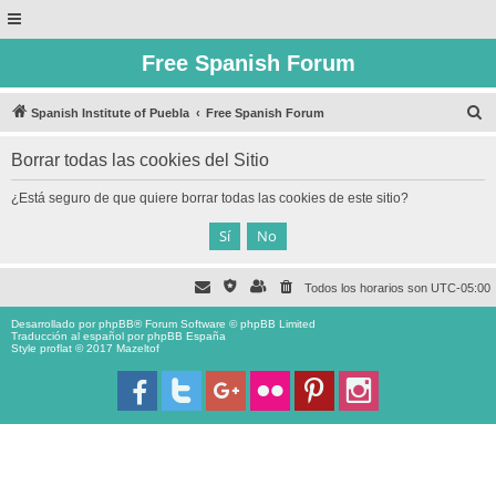
Free Spanish Forum
B
Spanish Institute of Puebla
Free Spanish Forum
u
Borrar todas las cookies del Sitio
s
c
¿Está seguro de que quiere borrar todas las cookies de este sitio?
a
r
Todos los horarios son
UTC-05:00
Desarrollado por
phpBB
® Forum Software © phpBB Limited
Traducción al español por
phpBB España
Style proflat © 2017
Mazeltof