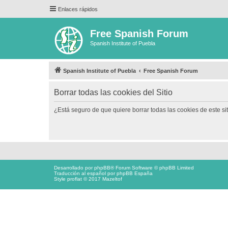
Enlaces rápidos
Free Spanish Forum
Spanish Institute of Puebla
Spanish Institute of Puebla
Free Spanish Forum
Borrar todas las cookies del Sitio
¿Está seguro de que quiere borrar todas las cookies de este si
Desarrollado por
phpBB
® Forum Software © phpBB Limited
Traducción al español por
phpBB España
Style proflat © 2017
Mazeltof