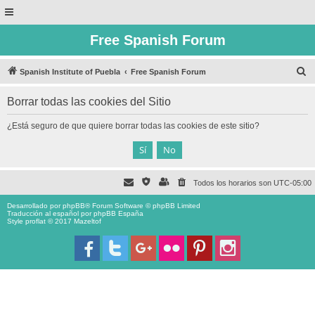
Free Spanish Forum
B
Spanish Institute of Puebla
Free Spanish Forum
u
Borrar todas las cookies del Sitio
s
c
¿Está seguro de que quiere borrar todas las cookies de este sitio?
a
r
Todos los horarios son
UTC-05:00
Desarrollado por
phpBB
® Forum Software © phpBB Limited
Traducción al español por
phpBB España
Style proflat © 2017
Mazeltof