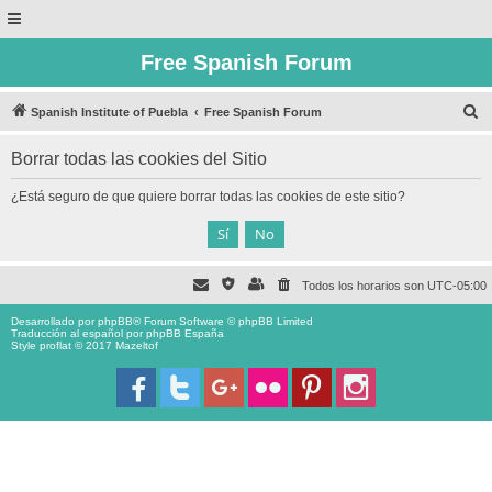
Free Spanish Forum
B
Spanish Institute of Puebla
Free Spanish Forum
u
Borrar todas las cookies del Sitio
s
c
¿Está seguro de que quiere borrar todas las cookies de este sitio?
a
r
Todos los horarios son
UTC-05:00
Desarrollado por
phpBB
® Forum Software © phpBB Limited
Traducción al español por
phpBB España
Style proflat © 2017
Mazeltof