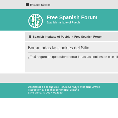
Enlaces rápidos
Free Spanish Forum
Spanish Institute of Puebla
Spanish Institute of Puebla
Free Spanish Forum
Borrar todas las cookies del Sitio
¿Está seguro de que quiere borrar todas las cookies de este si
Desarrollado por
phpBB
® Forum Software © phpBB Limited
Traducción al español por
phpBB España
Style proflat © 2017
Mazeltof