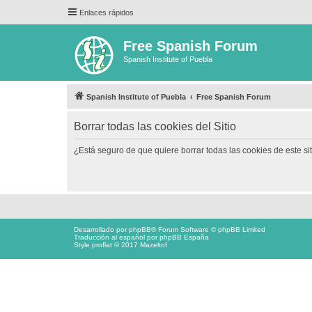
Enlaces rápidos
Free Spanish Forum
Spanish Institute of Puebla
Spanish Institute of Puebla
Free Spanish Forum
Borrar todas las cookies del Sitio
¿Está seguro de que quiere borrar todas las cookies de este si
Desarrollado por
phpBB
® Forum Software © phpBB Limited
Traducción al español por
phpBB España
Style proflat © 2017
Mazeltof