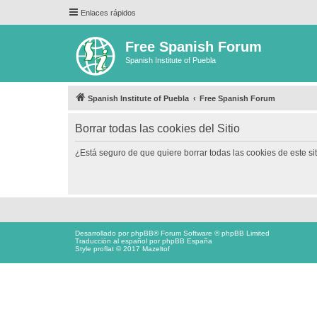
Enlaces rápidos
Free Spanish Forum
Spanish Institute of Puebla
Spanish Institute of Puebla
Free Spanish Forum
Borrar todas las cookies del Sitio
¿Está seguro de que quiere borrar todas las cookies de este si
Desarrollado por
phpBB
® Forum Software © phpBB Limited
Traducción al español por
phpBB España
Style proflat © 2017
Mazeltof