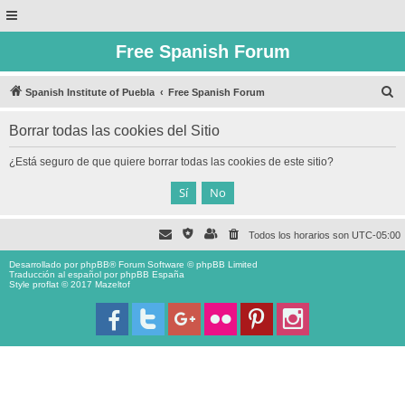
Free Spanish Forum
B
Spanish Institute of Puebla
Free Spanish Forum
u
Borrar todas las cookies del Sitio
s
c
¿Está seguro de que quiere borrar todas las cookies de este sitio?
a
r
Todos los horarios son
UTC-05:00
Desarrollado por
phpBB
® Forum Software © phpBB Limited
Traducción al español por
phpBB España
Style proflat © 2017
Mazeltof