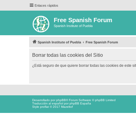
Enlaces rápidos
Free Spanish Forum
Spanish Institute of Puebla
Spanish Institute of Puebla
Free Spanish Forum
Borrar todas las cookies del Sitio
¿Está seguro de que quiere borrar todas las cookies de este si
Desarrollado por
phpBB
® Forum Software © phpBB Limited
Traducción al español por
phpBB España
Style proflat © 2017
Mazeltof