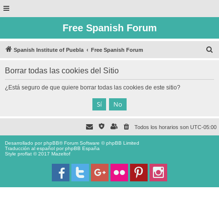
Free Spanish Forum
B
Spanish Institute of Puebla
Free Spanish Forum
u
Borrar todas las cookies del Sitio
s
c
¿Está seguro de que quiere borrar todas las cookies de este sitio?
a
r
Todos los horarios son
UTC-05:00
Desarrollado por
phpBB
® Forum Software © phpBB Limited
Traducción al español por
phpBB España
Style proflat © 2017
Mazeltof