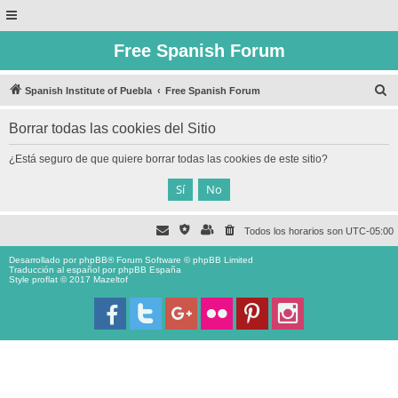
Free Spanish Forum
B
Spanish Institute of Puebla
Free Spanish Forum
u
Borrar todas las cookies del Sitio
s
c
¿Está seguro de que quiere borrar todas las cookies de este sitio?
a
r
Todos los horarios son
UTC-05:00
Desarrollado por
phpBB
® Forum Software © phpBB Limited
Traducción al español por
phpBB España
Style proflat © 2017
Mazeltof