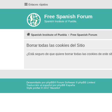
Enlaces rápidos
Free Spanish Forum
Spanish Institute of Puebla
Spanish Institute of Puebla
Free Spanish Forum
Borrar todas las cookies del Sitio
¿Está seguro de que quiere borrar todas las cookies de este si
Desarrollado por
phpBB
® Forum Software © phpBB Limited
Traducción al español por
phpBB España
Style proflat © 2017
Mazeltof