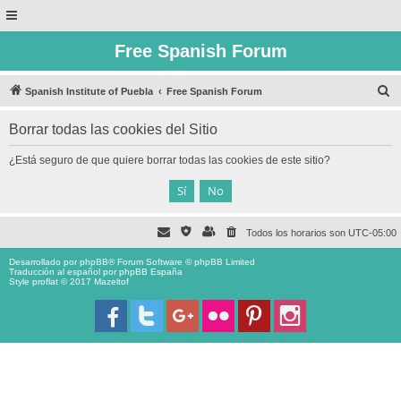
Free Spanish Forum
B
Spanish Institute of Puebla
Free Spanish Forum
u
Borrar todas las cookies del Sitio
s
c
¿Está seguro de que quiere borrar todas las cookies de este sitio?
a
r
Todos los horarios son
UTC-05:00
Desarrollado por
phpBB
® Forum Software © phpBB Limited
Traducción al español por
phpBB España
Style proflat © 2017
Mazeltof