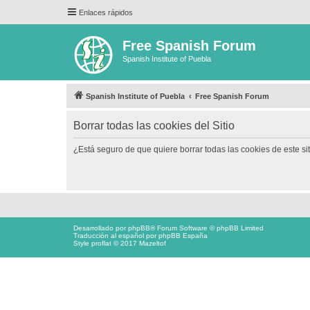
Enlaces rápidos
Free Spanish Forum
Spanish Institute of Puebla
Spanish Institute of Puebla
Free Spanish Forum
Borrar todas las cookies del Sitio
¿Está seguro de que quiere borrar todas las cookies de este si
Desarrollado por
phpBB
® Forum Software © phpBB Limited
Traducción al español por
phpBB España
Style proflat © 2017
Mazeltof