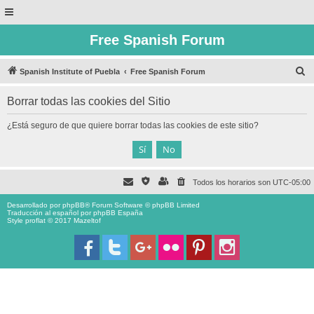
Free Spanish Forum
B
Spanish Institute of Puebla
Free Spanish Forum
u
Borrar todas las cookies del Sitio
s
c
¿Está seguro de que quiere borrar todas las cookies de este sitio?
a
r
Todos los horarios son
UTC-05:00
Desarrollado por
phpBB
® Forum Software © phpBB Limited
Traducción al español por
phpBB España
Style proflat © 2017
Mazeltof