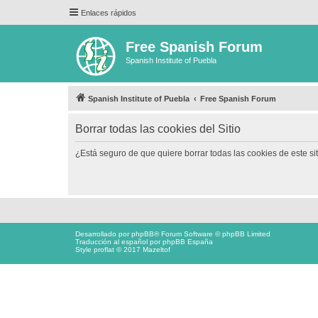
Enlaces rápidos
Free Spanish Forum
Spanish Institute of Puebla
Spanish Institute of Puebla
Free Spanish Forum
Borrar todas las cookies del Sitio
¿Está seguro de que quiere borrar todas las cookies de este si
Desarrollado por
phpBB
® Forum Software © phpBB Limited
Traducción al español por
phpBB España
Style proflat © 2017
Mazeltof