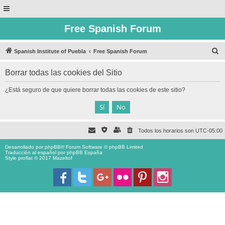
Free Spanish Forum
B
Spanish Institute of Puebla
Free Spanish Forum
u
Borrar todas las cookies del Sitio
s
c
¿Está seguro de que quiere borrar todas las cookies de este sitio?
a
r
Todos los horarios son
UTC-05:00
Desarrollado por
phpBB
® Forum Software © phpBB Limited
Traducción al español por
phpBB España
Style proflat © 2017
Mazeltof