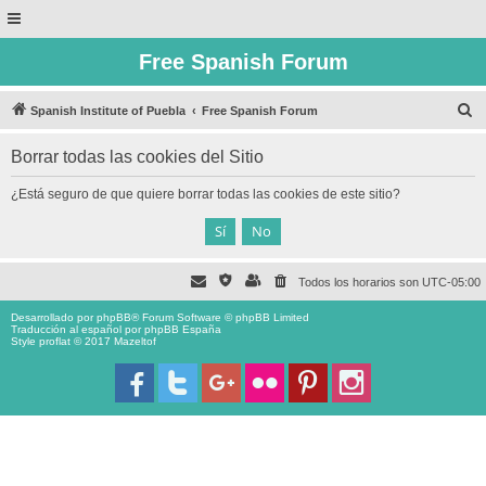
Free Spanish Forum
B
Spanish Institute of Puebla
Free Spanish Forum
u
Borrar todas las cookies del Sitio
s
c
¿Está seguro de que quiere borrar todas las cookies de este sitio?
a
r
Todos los horarios son
UTC-05:00
Desarrollado por
phpBB
® Forum Software © phpBB Limited
Traducción al español por
phpBB España
Style proflat © 2017
Mazeltof