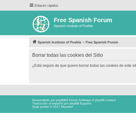
Enlaces rápidos
Free Spanish Forum
Spanish Institute of Puebla
Spanish Institute of Puebla
Free Spanish Forum
Borrar todas las cookies del Sitio
¿Está seguro de que quiere borrar todas las cookies de este si
Desarrollado por
phpBB
® Forum Software © phpBB Limited
Traducción al español por
phpBB España
Style proflat © 2017
Mazeltof