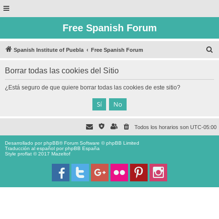
Free Spanish Forum
B
Spanish Institute of Puebla
Free Spanish Forum
u
Borrar todas las cookies del Sitio
s
c
¿Está seguro de que quiere borrar todas las cookies de este sitio?
a
r
Todos los horarios son
UTC-05:00
Desarrollado por
phpBB
® Forum Software © phpBB Limited
Traducción al español por
phpBB España
Style proflat © 2017
Mazeltof