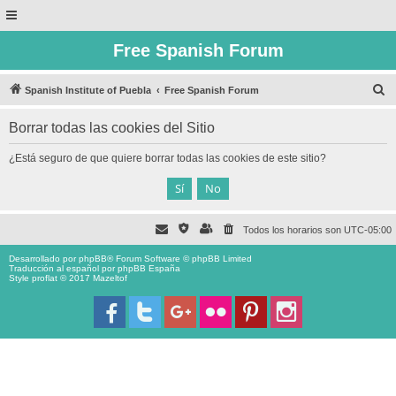
Free Spanish Forum
B
Spanish Institute of Puebla
Free Spanish Forum
u
Borrar todas las cookies del Sitio
s
c
¿Está seguro de que quiere borrar todas las cookies de este sitio?
a
r
Todos los horarios son
UTC-05:00
Desarrollado por
phpBB
® Forum Software © phpBB Limited
Traducción al español por
phpBB España
Style proflat © 2017
Mazeltof