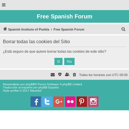
Free Spanish Forum
B
Spanish Institute of Puebla
Free Spanish Forum
u
Borrar todas las cookies del Sitio
s
c
¿Está seguro de que quiere borrar todas las cookies de este sitio?
a
r
Todos los horarios son
UTC-05:00
Desarrollado por
phpBB
® Forum Software © phpBB Limited
Traducción al español por
phpBB España
Style proflat © 2017
Mazeltof