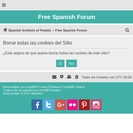
Free Spanish Forum
B
Spanish Institute of Puebla
Free Spanish Forum
u
Borrar todas las cookies del Sitio
s
c
¿Está seguro de que quiere borrar todas las cookies de este sitio?
a
r
Todos los horarios son
UTC-05:00
Desarrollado por
phpBB
® Forum Software © phpBB Limited
Traducción al español por
phpBB España
Style proflat © 2017
Mazeltof