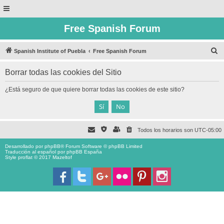
Free Spanish Forum
B
Spanish Institute of Puebla
Free Spanish Forum
u
Borrar todas las cookies del Sitio
s
c
¿Está seguro de que quiere borrar todas las cookies de este sitio?
a
r
Todos los horarios son
UTC-05:00
Desarrollado por
phpBB
® Forum Software © phpBB Limited
Traducción al español por
phpBB España
Style proflat © 2017
Mazeltof