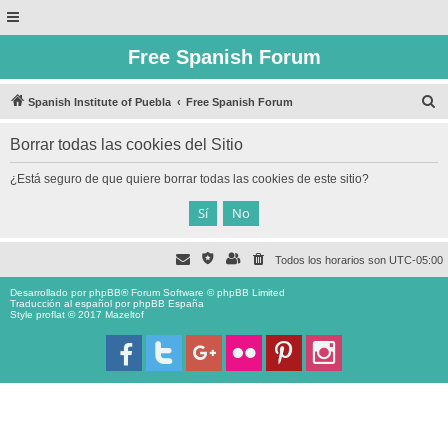
Free Spanish Forum
B
Spanish Institute of Puebla
Free Spanish Forum
u
Borrar todas las cookies del Sitio
s
c
¿Está seguro de que quiere borrar todas las cookies de este sitio?
a
r
Todos los horarios son
UTC-05:00
Desarrollado por
phpBB
® Forum Software © phpBB Limited
Traducción al español por
phpBB España
Style proflat © 2017
Mazeltof