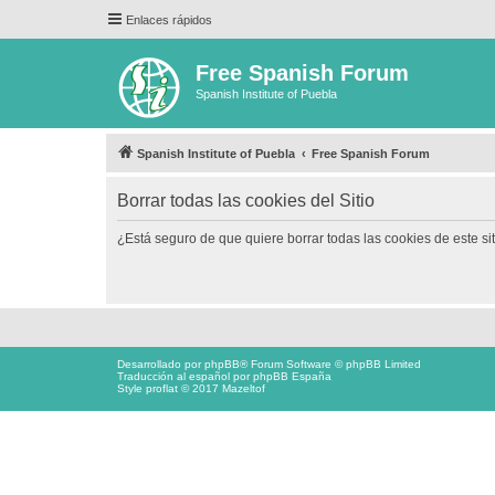
Enlaces rápidos
Free Spanish Forum
Spanish Institute of Puebla
Spanish Institute of Puebla
Free Spanish Forum
Borrar todas las cookies del Sitio
¿Está seguro de que quiere borrar todas las cookies de este si
Desarrollado por
phpBB
® Forum Software © phpBB Limited
Traducción al español por
phpBB España
Style proflat © 2017
Mazeltof