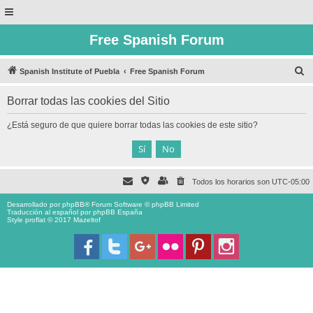
Free Spanish Forum
B
Spanish Institute of Puebla
Free Spanish Forum
u
Borrar todas las cookies del Sitio
s
c
¿Está seguro de que quiere borrar todas las cookies de este sitio?
a
r
Todos los horarios son
UTC-05:00
Desarrollado por
phpBB
® Forum Software © phpBB Limited
Traducción al español por
phpBB España
Style proflat © 2017
Mazeltof