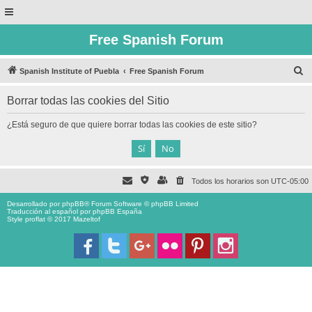
Free Spanish Forum
B
Spanish Institute of Puebla
Free Spanish Forum
u
Borrar todas las cookies del Sitio
s
c
¿Está seguro de que quiere borrar todas las cookies de este sitio?
a
r
Todos los horarios son
UTC-05:00
Desarrollado por
phpBB
® Forum Software © phpBB Limited
Traducción al español por
phpBB España
Style proflat © 2017
Mazeltof