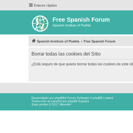
Enlaces rápidos
Free Spanish Forum
Spanish Institute of Puebla
Spanish Institute of Puebla
Free Spanish Forum
Borrar todas las cookies del Sitio
¿Está seguro de que quiere borrar todas las cookies de este si
Desarrollado por
phpBB
® Forum Software © phpBB Limited
Traducción al español por
phpBB España
Style proflat © 2017
Mazeltof