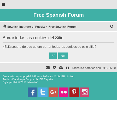
Free Spanish Forum
B
Spanish Institute of Puebla
Free Spanish Forum
u
Borrar todas las cookies del Sitio
s
c
¿Está seguro de que quiere borrar todas las cookies de este sitio?
a
r
Todos los horarios son
UTC-05:00
Desarrollado por
phpBB
® Forum Software © phpBB Limited
Traducción al español por
phpBB España
Style proflat © 2017
Mazeltof