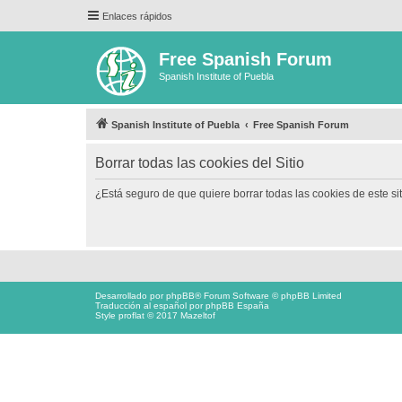
Enlaces rápidos
Free Spanish Forum
Spanish Institute of Puebla
Spanish Institute of Puebla
Free Spanish Forum
Borrar todas las cookies del Sitio
¿Está seguro de que quiere borrar todas las cookies de este si
Desarrollado por
phpBB
® Forum Software © phpBB Limited
Traducción al español por
phpBB España
Style proflat © 2017
Mazeltof