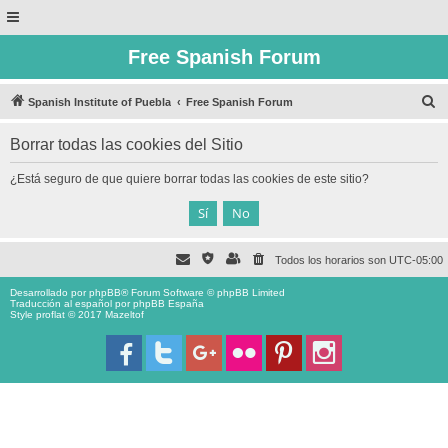
Free Spanish Forum
B
Spanish Institute of Puebla
Free Spanish Forum
u
Borrar todas las cookies del Sitio
s
c
¿Está seguro de que quiere borrar todas las cookies de este sitio?
a
r
Todos los horarios son
UTC-05:00
Desarrollado por
phpBB
® Forum Software © phpBB Limited
Traducción al español por
phpBB España
Style proflat © 2017
Mazeltof