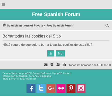
Free Spanish Forum
B
Spanish Institute of Puebla
Free Spanish Forum
u
Borrar todas las cookies del Sitio
s
c
¿Está seguro de que quiere borrar todas las cookies de este sitio?
a
r
Todos los horarios son
UTC-05:00
Desarrollado por
phpBB
® Forum Software © phpBB Limited
Traducción al español por
phpBB España
Style proflat © 2017
Mazeltof