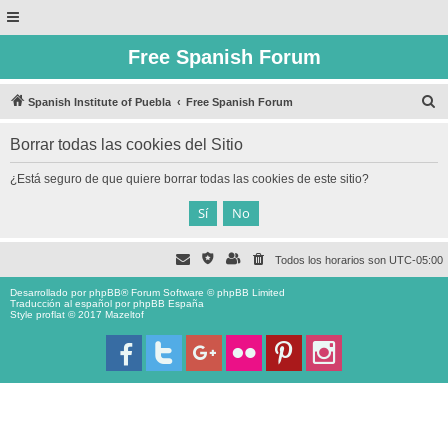
Free Spanish Forum
B
Spanish Institute of Puebla
Free Spanish Forum
u
Borrar todas las cookies del Sitio
s
c
¿Está seguro de que quiere borrar todas las cookies de este sitio?
a
r
Todos los horarios son
UTC-05:00
Desarrollado por
phpBB
® Forum Software © phpBB Limited
Traducción al español por
phpBB España
Style proflat © 2017
Mazeltof