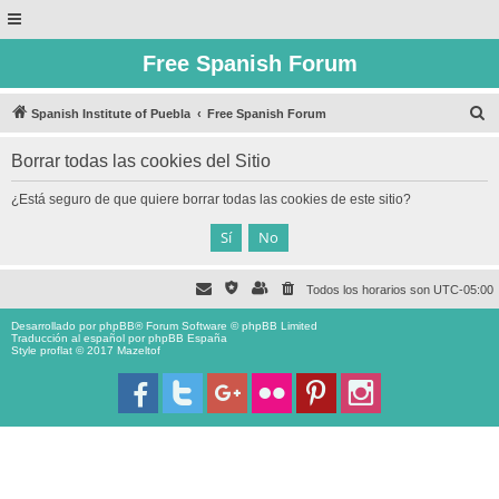
Free Spanish Forum
B
Spanish Institute of Puebla
Free Spanish Forum
u
Borrar todas las cookies del Sitio
s
c
¿Está seguro de que quiere borrar todas las cookies de este sitio?
a
r
Todos los horarios son
UTC-05:00
Desarrollado por
phpBB
® Forum Software © phpBB Limited
Traducción al español por
phpBB España
Style proflat © 2017
Mazeltof