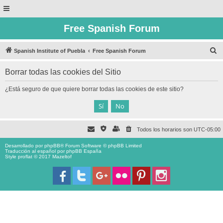
Free Spanish Forum
B
Spanish Institute of Puebla
Free Spanish Forum
u
Borrar todas las cookies del Sitio
s
c
¿Está seguro de que quiere borrar todas las cookies de este sitio?
a
r
Todos los horarios son
UTC-05:00
Desarrollado por
phpBB
® Forum Software © phpBB Limited
Traducción al español por
phpBB España
Style proflat © 2017
Mazeltof