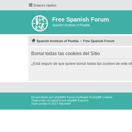
Enlaces rápidos
Free Spanish Forum
Spanish Institute of Puebla
Spanish Institute of Puebla
Free Spanish Forum
Borrar todas las cookies del Sitio
¿Está seguro de que quiere borrar todas las cookies de este si
Desarrollado por
phpBB
® Forum Software © phpBB Limited
Traducción al español por
phpBB España
Style proflat © 2017
Mazeltof