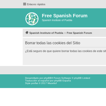
Enlaces rápidos
Free Spanish Forum
Spanish Institute of Puebla
Spanish Institute of Puebla
Free Spanish Forum
Borrar todas las cookies del Sitio
¿Está seguro de que quiere borrar todas las cookies de este si
Desarrollado por
phpBB
® Forum Software © phpBB Limited
Traducción al español por
phpBB España
Style proflat © 2017
Mazeltof