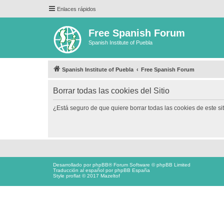
Enlaces rápidos
Free Spanish Forum
Spanish Institute of Puebla
Spanish Institute of Puebla
Free Spanish Forum
Borrar todas las cookies del Sitio
¿Está seguro de que quiere borrar todas las cookies de este si
Desarrollado por
phpBB
® Forum Software © phpBB Limited
Traducción al español por
phpBB España
Style proflat © 2017
Mazeltof