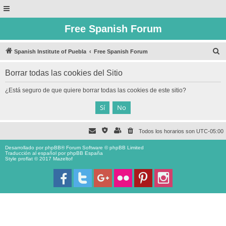
Free Spanish Forum
B
Spanish Institute of Puebla
Free Spanish Forum
u
Borrar todas las cookies del Sitio
s
c
¿Está seguro de que quiere borrar todas las cookies de este sitio?
a
r
Todos los horarios son
UTC-05:00
Desarrollado por
phpBB
® Forum Software © phpBB Limited
Traducción al español por
phpBB España
Style proflat © 2017
Mazeltof