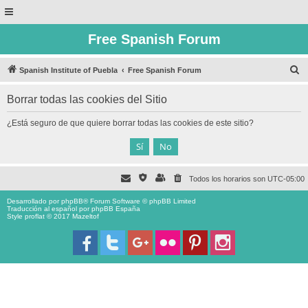
Free Spanish Forum
B
Spanish Institute of Puebla
Free Spanish Forum
u
Borrar todas las cookies del Sitio
s
c
¿Está seguro de que quiere borrar todas las cookies de este sitio?
a
r
Todos los horarios son
UTC-05:00
Desarrollado por
phpBB
® Forum Software © phpBB Limited
Traducción al español por
phpBB España
Style proflat © 2017
Mazeltof