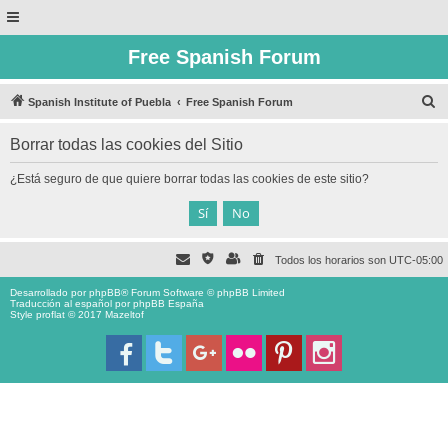
Free Spanish Forum
B
Spanish Institute of Puebla
Free Spanish Forum
u
Borrar todas las cookies del Sitio
s
c
¿Está seguro de que quiere borrar todas las cookies de este sitio?
a
r
Todos los horarios son
UTC-05:00
Desarrollado por
phpBB
® Forum Software © phpBB Limited
Traducción al español por
phpBB España
Style proflat © 2017
Mazeltof